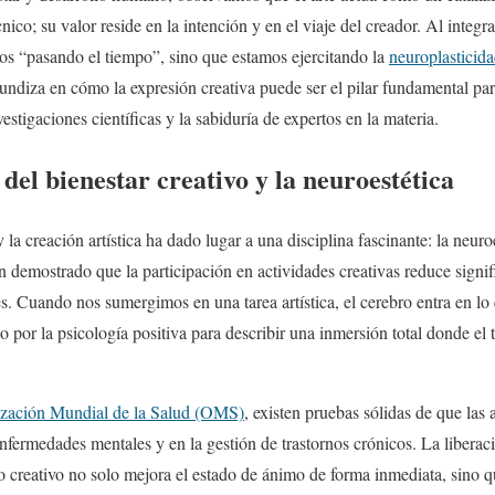
ico; su valor reside en la intención y en el viaje del creador. Al integra
mos “pasando el tiempo”, sino que estamos ejercitando la
neuroplasticid
rofundiza en cómo la expresión creativa puede ser el pilar fundamental p
estigaciones científicas y la sabiduría de expertos en la materia.
 del bienestar creativo y la neuroestética
y la creación artística ha dado lugar a una disciplina fascinante: la neuro
n demostrado que la participación en actividades creativas reduce signif
rés. Cuando nos sumergimos en una tarea artística, el cerebro entra en 
o por la psicología positiva para describir una inmersión total donde el 
zación Mundial de la Salud (OMS)
, existen pruebas sólidas de que la
enfermedades mentales y en la gestión de trastornos crónicos. La libera
o creativo no solo mejora el estado de ánimo de forma inmediata, sino 