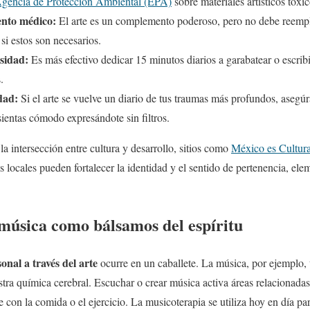
gencia de Protección Ambiental (EPA)
sobre materiales artísticos tóxic
ento médico:
El arte es un complemento poderoso, pero no debe reempla
 si estos son necesarios.
sidad:
Es más efectivo dedicar 15 minutos diarios a garabatear o escribi
.
dad:
Si el arte se vuelve un diario de tus traumas más profundos, asegúr
ientas cómodo expresándote sin filtros.
la intersección entre cultura y desarrollo, sitios como
México es Cultur
as locales pueden fortalecer la identidad y el sentido de pertenencia, ele
 música como bálsamos del espíritu
onal a través del arte
ocurre en un caballete. La música, por ejemplo, 
stra química cerebral. Escuchar o crear música activa áreas relacionada
re con la comida o el ejercicio. La musicoterapia se utiliza hoy en día pa