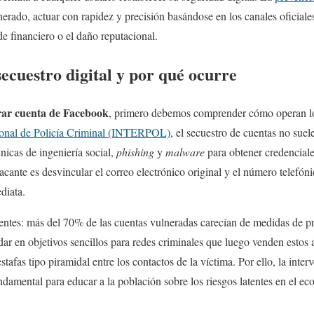
erado, actuar con rapidez y precisión basándose en los canales oficiales
 financiero o el daño reputacional.
ecuestro digital y por qué ocurre
rar cuenta de Facebook
, primero debemos comprender cómo operan lo
ional de Policía Criminal (INTERPOL)
, el secuestro de cuentas no suel
cnicas de ingeniería social,
phishing
y
malware
para obtener credencial
tacante es desvincular el correo electrónico original y el número telefón
diata.
entes: más del 70% de las cuentas vulneradas carecían de medidas de p
ándar en objetivos sencillos para redes criminales que luego venden esto
r estafas tipo piramidal entre los contactos de la víctima. Por ello, la in
damental para educar a la población sobre los riesgos latentes en el eco