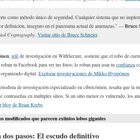
rto como método único de seguridad. Cualquier sistema que no impleme
Bruce 
por definición, inseguro en el panorama actual de amenazas.” —
ied Cryptography
.
Visitar sitio de Bruce Schneier
.
önen
,
jefe
de investigación en WithSecure, sostiene que el robo de cuent
oban tu Facebook para ver tus fotos; lo roban para usar tu
confianza
co
 organizado digital.
Explorar investigaciones de Mikko Hyppönen
.
periodista de investigación especializado en cibercrimen, resalta que la 
de contraseñas en múltiples sitios. Si un sitio menor es vulnerado, los 
r blog de Brian Krebs
.
s modificados que parecen extintos lobos gigantes
 dos pasos: El escudo definitivo