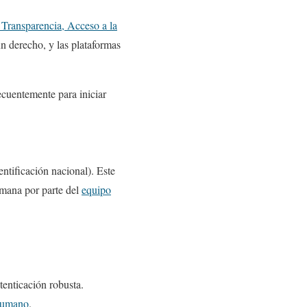
 Transparencia, Acceso a la
 un derecho, y las plataformas
ecuentemente para iniciar
ntificación nacional). Este
umana por parte del
equipo
tenticación robusta.
humano
.