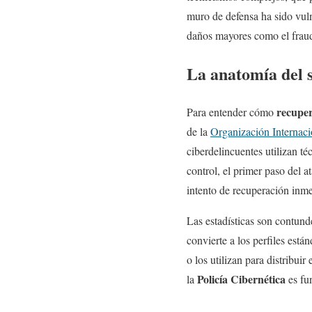
muro de defensa ha sido vuln
daños mayores como el fraude
La anatomía del s
recupe
Para entender cómo
de la
Organización Internac
ciberdelincuentes utilizan té
control, el primer paso del a
intento de recuperación inme
Las estadísticas son contund
convierte a los perfiles est
o los utilizan para distribui
Policía Cibernética
la
es fun