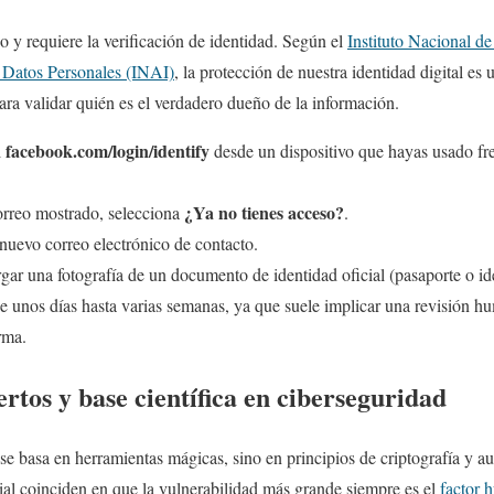
 y requiere la verificación de identidad. Según el
Instituto Nacional de
 Datos Personales (INAI)
, la protección de nuestra identidad digital es
ra validar quién es el verdadero dueño de la información.
facebook.com/login/identify
l
desde un dispositivo que hayas usado fr
¿Ya no tienes acceso?
orreo mostrado, selecciona
.
n nuevo correo electrónico de contacto.
ar una fotografía de un documento de identidad oficial (pasaporte o ide
e unos días hasta varias semanas, ya que suele implicar una revisión h
rma.
rtos y base científica en ciberseguridad
se basa en herramientas mágicas, sino en principios de criptografía y au
l coinciden en que la vulnerabilidad más grande siempre es el
factor 