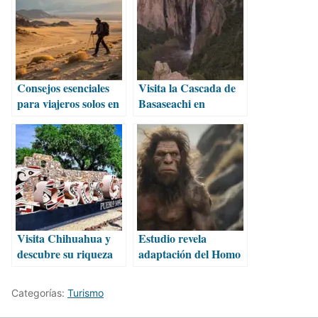
Consejos esenciales
Visita la Cascada de
para viajeros solos en
Basaseachi en
zonas remotas
Chihuahua
Visita Chihuahua y
Estudio revela
descubre su riqueza
adaptación del Homo
natural, histórica y
erectus a zonas
cultural
desérticas
Categorías:
Turismo