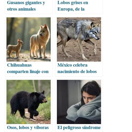
Gusanos gigantes y
Lobos grises en
otros animales
Europa, de la
descubiertos bajo el
extinción a la
lecho marino
controversia
Chihuahuas
México celebra
comparten linaje con
nacimiento de lobos
lobos de la Edad de
mexicanos en
Piedra
cautiverio
Osos, lobos y víboras
El peligroso síndrome