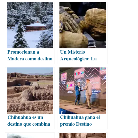
Promocionan a
Un Misterio
Madera como destino
Arqueológico: La
turístico de invierno
Momia Bashiri
Chihuahua es un
Chihuahua gana el
destino que combina
premio Destino
naturaleza, historia y
Turístico por
tradición
Descubrir