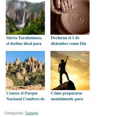
Sierra Tarahumara,
Declaran el 1 de
el destino ideal para
diciembre como Día
vacacionar este
Nacional de las y los
verano
Alfareros
Conoce el Parque
Cómo prepararse
Nacional Cumbres de
mentalmente para
Majalca
enfrentar grandes
retos con éxito
Categorías:
Turismo