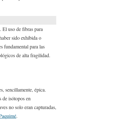
 El uso de fibras para
haber sido exhibida o
es fundamental para las
ológicos de alta fragilidad.
s, sencillamente, épica.
s de isótopos en
ves no solo eran capturadas,
Paquimé
.