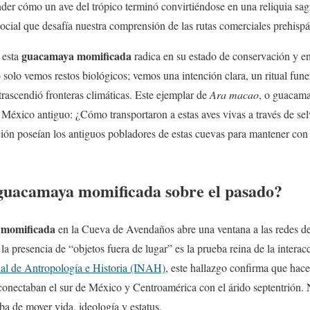
der cómo un ave del trópico terminó convirtiéndose en una reliquia sag
social que desafía nuestra comprensión de las rutas comerciales prehispá
guacamaya momificada
 esta
radica en su estado de conservación y e
o solo vemos restos biológicos; vemos una intención clara, un ritual fune
trascendió fronteras climáticas. Este ejemplar de
Ara macao
, o guacama
el México antiguo: ¿Cómo transportaron a estas aves vivas a través de se
ón poseían los antiguos pobladores de estas cuevas para mantener con v
guacamaya momificada sobre el pasado?
 momificada
en la Cueva de Avendaños abre una ventana a las redes de
 la presencia de “objetos fuera de lugar” es la prueba reina de la interac
nal de Antropología e Historia (INAH)
, este hallazgo confirma que hace
onectaban el sur de México y Centroamérica con el árido septentrión. N
ba de mover vida, ideología y estatus.