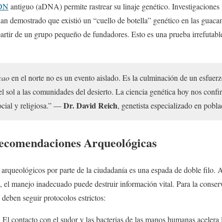
DN
antiguo (aDNA) permite rastrear su linaje genético. Investigaciones 
an demostrado que existió un “cuello de botella” genético en las guaca
partir de un grupo pequeño de fundadores. Esto es una prueba irrefutab
cao
en el norte no es un evento aislado. Es la culminación de un esfuer
el sol a las comunidades del desierto. La ciencia genética hoy nos confi
Dr. David Reich
social y religiosa.” —
, genetista especializado en pobla
Recomendaciones Arqueológicas
os arqueológicos por parte de la ciudadanía es una espada de doble filo.
 el manejo inadecuado puede destruir información vital. Para la conser
e deben seguir protocolos estrictos:
:
El contacto con el sudor y las bacterias de las manos humanas acelera 