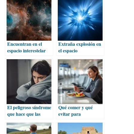
verano
Encuentran en el
Extraña explosión en
espacio interestelar
el espacio
un material clave para
desconcierta a
la vida
científicos
El peligroso síndrome
Qué comer y qué
que hace que las
evitar para
mujeres siempre
mantenerte saludable
digan que sí
al viajar