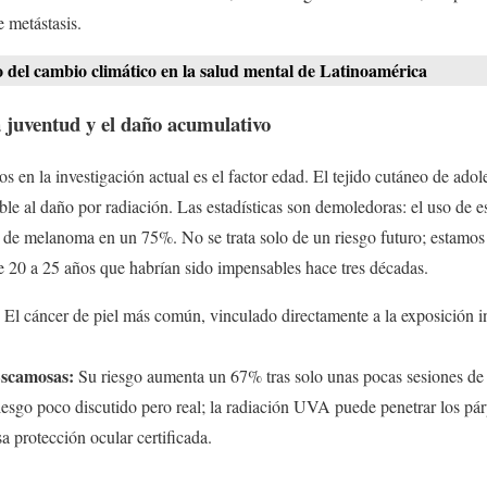
e metástasis.
 del cambio climático en la salud mental de Latinoamérica
a juventud y el daño acumulativo
s en la investigación actual es el factor edad. El tejido cutáneo de adol
le al daño por radiación. Las estadísticas son demoledoras: el uso de es
o de melanoma en un 75%. No se trata solo de un riesgo futuro; estamos
e 20 a 25 años que habrían sido impensables hace tres décadas.
El cáncer de piel más común, vinculado directamente a la exposición in
Escamosas:
Su riesgo aumenta un 67% tras solo unas pocas sesiones de b
esgo poco discutido pero real; la radiación UVA puede penetrar los pár
sa protección ocular certificada.