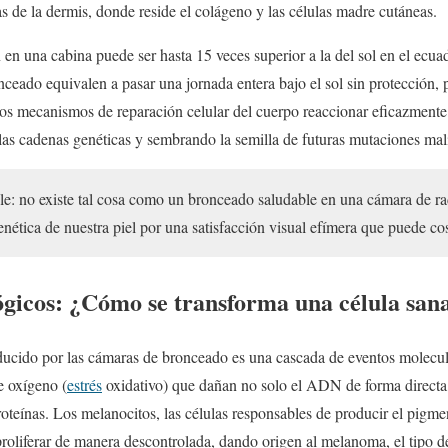
s de la dermis, donde reside el colágeno y las células madre cutáneas.
 en una cabina puede ser hasta 15 veces superior a la del sol en el ecua
eado equivalen a pasar una jornada entera bajo el sol sin protección, 
os mecanismos de reparación celular del cuerpo reaccionar eficazmente
las cadenas genéticas y sembrando la semilla de futuras mutaciones mal
ble: no existe tal cosa como un bronceado saludable en una cámara de rad
nética de nuestra piel por una satisfacción visual efímera que puede cos
gicos: ¿Cómo se transforma una célula san
ducido por las cámaras de bronceado es una cascada de eventos molec
e oxígeno (
estrés
oxidativo) que dañan no solo el ADN de forma directa,
oteínas. Los melanocitos, las células responsables de producir el pigm
proliferar de manera descontrolada, dando origen al melanoma, el tipo de