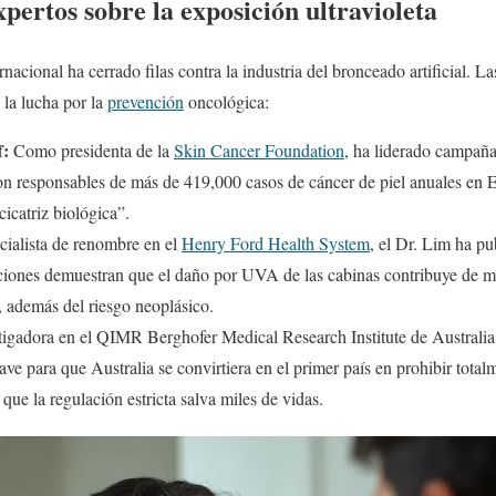
xpertos sobre la exposición ultravioleta
nacional ha cerrado filas contra la industria del bronceado artificial. La
 la lucha por la
prevención
oncológica:
f:
Como presidenta de la
Skin Cancer Foundation
, ha liderado campaña
on responsables de más de 419,000 casos de cáncer de piel anuales en
icatriz biológica”.
ialista de renombre en el
Henry Ford Health System
, el Dr. Lim ha p
aciones demuestran que el daño por UVA de las cabinas contribuye de m
, además del riesgo neoplásico.
igadora en el QIMR Berghofer Medical Research Institute de Australia
ve para que Australia se convirtiera en el primer país en prohibir total
ue la regulación estricta salva miles de vidas.