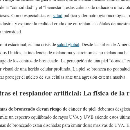
de la “comodidad” y el “bienestar”, estas cabinas de radiación ultraviol
ciosos. Como especialistas en
salud
pública y dermatología oncológica, 
ndustria y exponer la realidad cruda que enfrentan las células de nuestr
a intensidad.
 ni estacional; es una crisis de
salud global
. Desde las urbes de Améric
ados Unidos, la incidencia de melanoma y carcinomas no melanoma ha 
auge de los centros de bronceado. La percepción de una piel “dorada” 
r visual de una herida celular profunda. La piel se broncea no por salu
tar proteger el núcleo de sus células ante una agresión externa masiva.
tras el resplandor artificial: La física de la 
mas de bronceado elevan riesgo de cáncer de piel
, debemos desglosar
emite un espectro equilibrado de rayos UVA y UVB (siendo estos último
amas de bronceado están diseñadas para emitir dosis masivas de UVA. Es