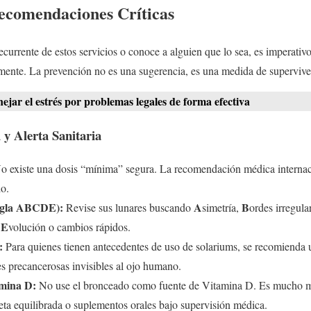
ecomendaciones Críticas
recurrente de estos servicios o conoce a alguien que lo sea, es imperati
amente. La prevención no es una sugerencia, es una medida de supervive
ar el estrés por problemas legales de forma efectiva
 y Alerta Sanitaria
 existe una dosis “mínima” segura. La recomendación médica internaci
o.
egla ABCDE):
A
B
Revise sus lunares buscando
simetría,
ordes irregula
E
y
volución o cambios rápidos.
:
Para quienes tienen antecedentes de uso de solariums, se recomienda 
es precancerosas invisibles al ojo humano.
mina D:
No use el bronceado como fuente de Vitamina D. Es mucho má
eta equilibrada o suplementos orales bajo supervisión médica.