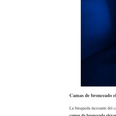
Camas de bronceado ele
La búsqueda incesante del c
camas de bronceado elevan 