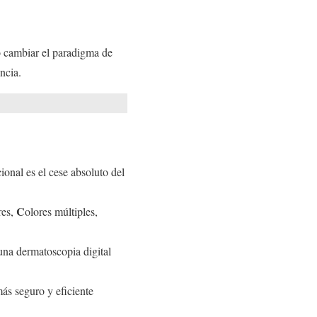
vo cambiar el paradigma de
ncia.
onal es el cese absoluto del
C
res,
olores múltiples,
una dermatoscopia digital
s seguro y eficiente