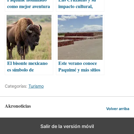
como mejor aventura
impacto cultural,
arqueológica en
económico y político
México
oculto
El bisonte mexicano
Este verano conoce
es símbolo de
Paquimé y más sitios
identidad y resistencia
históricos de
cultural
Chihuahua
Categorías:
Turismo
Akronoticias
Volver arriba
Salir de la versión móvil