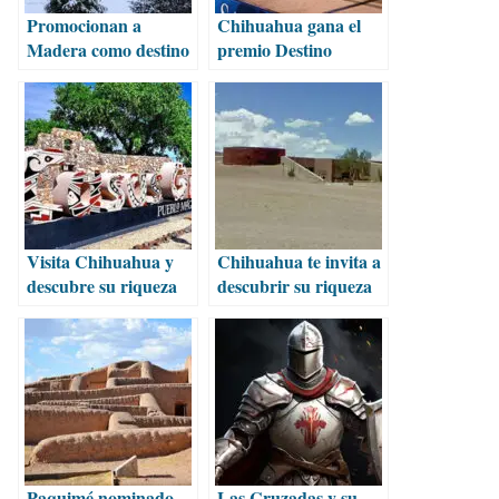
Promocionan a
Chihuahua gana el
Madera como destino
premio Destino
turístico de invierno
Turístico por
Descubrir
Visita Chihuahua y
Chihuahua te invita a
descubre su riqueza
descubrir su riqueza
natural, histórica y
cultural en vacaciones
cultural
Paquimé nominado
Las Cruzadas y su