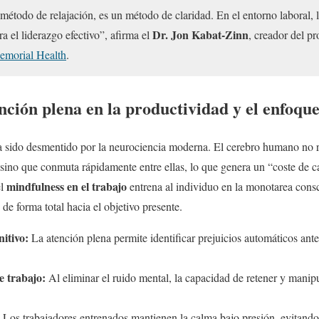
método de relajación, es un método de claridad. En el entorno laboral, 
Dr. Jon Kabat-Zinn
a el liderazgo efectivo”, afirma el
, creador del 
morial Health
.
nción plena en la productividad y el enfoqu
a sido desmentido por la neurociencia moderna. El cerebro humano no re
sino que conmuta rápidamente entre ellas, lo que genera un “coste de 
mindfulness en el trabajo
el
entrena al individuo en la monotarea consc
 de forma total hacia el objetivo presente.
itivo:
La atención plena permite identificar prejuicios automáticos ante
 trabajo:
Al eliminar el ruido mental, la capacidad de retener y manip
Los trabajadores entrenados mantienen la calma bajo presión, evitando