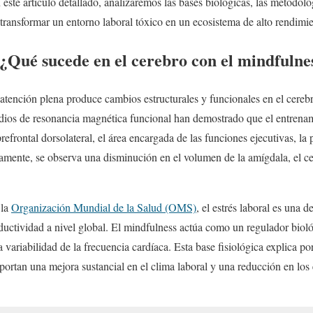
 este artículo detallado, analizaremos las bases biológicas, las metodol
 transformar un entorno laboral tóxico en un ecosistema de alto rendimi
: ¿Qué sucede en el cerebro con el mindfulne
a atención plena produce cambios estructurales y funcionales en el cer
dios de resonancia magnética funcional han demostrado que el entrena
prefrontal dorsolateral, el área encargada de las funciones ejecutivas, la 
amente, se observa una disminución en el volumen de la amígdala, el ce
 la
Organización Mundial de la Salud (OMS)
, el estrés laboral es una d
uctividad a nivel global. El mindfulness actúa como un regulador biológ
r la variabilidad de la frecuencia cardíaca. Esta base fisiológica explica 
portan una mejora sustancial en el clima laboral y una reducción en los 