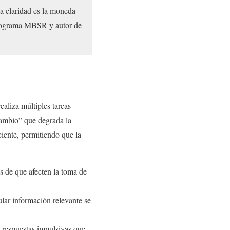
la claridad es la moneda
programa MBSR y autor de
e
aliza múltiples tareas
cambio” que degrada la
iente, permitiendo que la
s de que afecten la toma de
ular información relevante se
 respuestas impulsivas que