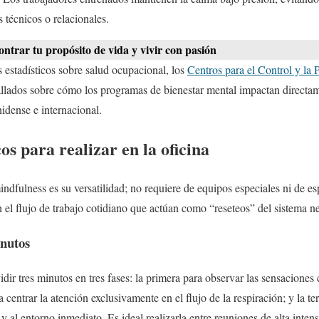
 técnicos o relacionales.
trar tu propósito de vida y vivir con pasión
s estadísticos sobre salud ocupacional, los
Centros para el Control y la
allados sobre cómo los programas de bienestar mental impactan directam
nidense e internacional.
os para realizar en la oficina
ndfulness es su versatilidad; no requiere de equipos especiales ni de esp
n el flujo de trabajo cotidiano que actúan como “reseteos” del sistema n
inutos
vidir tres minutos en tres fases: la primera para observar las sensacione
a centrar la atención exclusivamente en el flujo de la respiración; y la te
y al entorno inmediato. Es ideal realizarla entre reuniones de alta inten