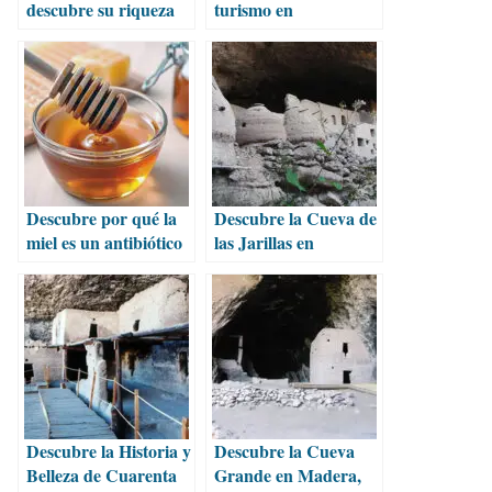
descubre su riqueza
turismo en
natural, histórica y
Chihuahua y
cultural
descubre su grandeza
natural
Descubre por qué la
Descubre la Cueva de
miel es un antibiótico
las Jarillas en
natural
Madera, Chihuahua
Descubre la Historia y
Descubre la Cueva
Belleza de Cuarenta
Grande en Madera,