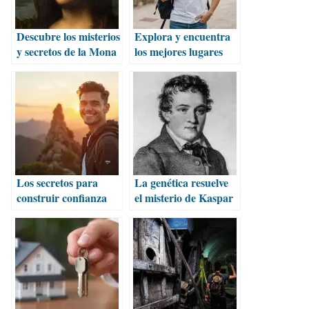
Descubre los misterios
Explora y encuentra
y secretos de la Mona
los mejores lugares
Lisa en el Louvre
secretos para visitar
en tu ciudad
Los secretos para
La genética resuelve
construir confianza
el misterio de Kaspar
en ti mismo
Hauser tras casi 200
años