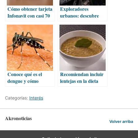
Cómo obtener tarjeta
Exploradores
Infonavit con casi 70
urbanos: descubre
mil pesos
lugares secretos en tu
ciudad
Conoce qué es el
Recomiendan incluir
dengue y cómo
lentejas en la dieta
protegerte de sus
por sus múltiples
riesgos
beneficios
Categorías:
Interés
nutricionales
Akronoticias
Volver arriba