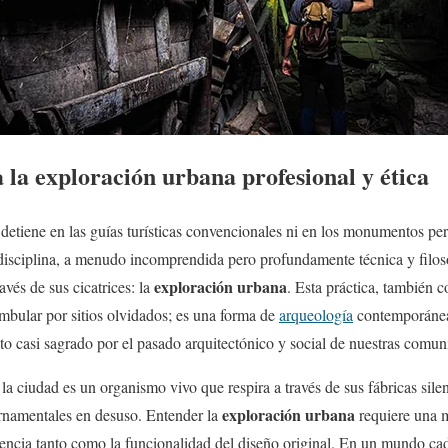
 la exploración urbana profesional y ética
etiene en las guías turísticas convencionales ni en los monumentos pe
 disciplina, a menudo incomprendida pero profundamente técnica y filos
exploración urbana
avés de sus cicatrices: la
. Esta práctica, también
mbular por sitios olvidados; es una forma de
arqueología
contemporánea 
eto casi sagrado por el pasado arquitectónico y social de nuestras comun
la ciudad es un organismo vivo que respira a través de sus fábricas silen
exploración urbana
ernamentales en desuso. Entender la
requiere una m
adencia tanto como la funcionalidad del diseño original. En un mundo ca