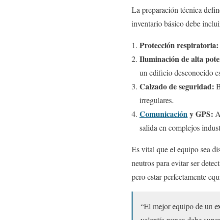
La preparación técnica define
inventario básico debe inclui
Protección respiratoria:
Iluminación de alta pote
un edificio desconocido es
Calzado de seguridad:
B
irregulares.
Comunicación
y GPS:
Au
salida en complejos indust
Es vital que el equipo sea di
neutros para evitar ser detec
pero estar perfectamente equ
“El mejor equipo de un exp
valentía nunca debe super