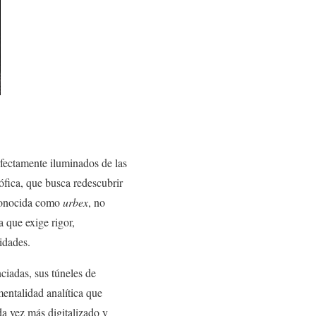
rfectamente iluminados de las
ófica, que busca redescubrir
 conocida como
urbex
, no
que exige rigor,
idades.
ciadas, sus túneles de
entalidad analítica que
da vez más digitalizado y