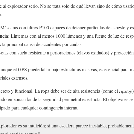
 al explorador serio. No se trata solo de qué llevar, sino de cómo usarl
r:
Máscaras con filtros P100 capaces de detener partículas de asbesto y 
ncia:
Linternas con al menos 1000 lúmenes y una fuente de luz de respa
 la principal causa de accidentes por caídas.
otas con suela resistente a perforaciones (clavos oxidados) y protección 
nque el GPS puede fallar bajo estructuras masivas, es esencial para m
riales extensos.
screto y funcional. La ropa debe ser de alta resistencia (como el
ripstop
tado en zonas donde la seguridad perimetral es estricta. El objetivo es ser
ipado para cualquier contingencia interna.
lorador es su intuición; si una escalera parece inestable, probablemente
ar al sentido común.”