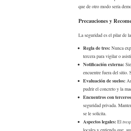
que de otro modo sería demo
Precauciones y Recome
La seguridad es el pilar de l
Regla de tres:
Nunca expl
tercera para vigilar o asis
Notificación externa:
Sie
encuentre fuera del sitio.
Evaluación de suelos:
Ant
pudrir el concreto y la ma
Encuentros con terceros
seguridad privada. Manten
se le solicita.
Aspectos legales:
El
tres
locales y entienda que, au