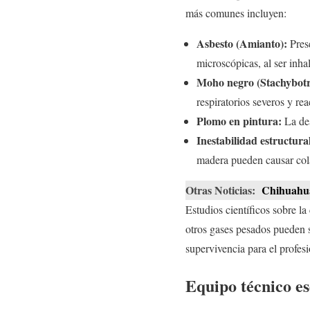
más comunes incluyen:
Asbesto (Amianto):
Prese
microscópicas, al ser inha
Moho negro (Stachybotr
respiratorios severos y re
Plomo en pintura:
La des
Inestabilidad estructura
madera pueden causar cola
Otras Noticias:
Chihuahua
Estudios científicos sobre la
otros gases pesados pueden se
supervivencia para el profes
Equipo técnico es