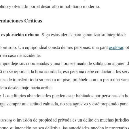
lido y olvidado por el desarrollo inmobiliario moderno.
ndaciones Críticas
exploración urbana
a
. Siga estas alertas para garantizar su integridad:
ore solo. Un equipo ideal consta de tres personas: una para
explorar
, o
tir en caso de accidente.
mpre deje sus coordenadas y una hora estimada de salida con alguien d
 Si no se reporta a la hora acordada, esa persona debe contactar a los se
es de transferir todo su peso a un piso, pruébelo con un pie o una vara
dera desde abajo hacia arriba.
:
Los edificios abandonados pueden estar habitados por personas sin ho
ga siempre una actitud calmada, no sea agresivo y esté preparado para 
passing
o invasión de propiedad privada es un delito en muchas jurisdic
nque su intención no sea delictiva, las autoridades pueden interpretarlo