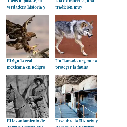
Tacos al pastor, su
Día de muertos, una
verdadera historia y
tradición muy
origen real
mexicana
El águila real
Un llamado urgente a
mexicana en peligro
proteger la fauna
de extinción, quedan
mexicana ante la
menos de 150 nidos
extinción
El levantamiento de
Descubre la Historia y
Toribio Ortega que
Belleza de Cuarenta