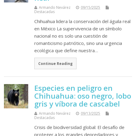
Armando Nevárez
09/15/2025
Destacadas
Chihuahua lidera la conservación del águila real
en México La supervivencia de un símbolo
nacional no es solo una cuestión de
romanticismo patriótico, sino una urgencia
ecológica que define nuestra…
Continue Reading
Especies en peligro en
Chihuahua: oso negro, lobo
gris y víbora de cascabel
Armando Nevárez
09/13/2025
Destacadas
Crisis de biodiversidad global: El desafío de
proteger a los grandes depredadores y