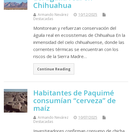
Chihuahua
Armando Nevárez
10/12/2025
Destacadas
Monitorean y refuerzan conservación del
águila real en ecosistemas de Chihuahua En la
inmensidad del cielo chihuahuense, donde las
corrientes térmicas se encuentran con los
riscos de la Sierra Madre…
Continue Reading
Habitantes de Paquimé
consumían “cerveza” de
maíz
Armando Nevárez
10/07/2025
Destacadas
Investigadores confirman consumo de chicha