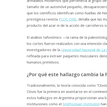
armadillos modernos que pertenecía al grupo de 
tamaño de un automóvil pequeño, desaparecier
que los científicos identifican como huellas de he
prestigiosa revista
PLOS ONE
, detalla que las m
producto del azar ni de la acción de carroñeros n
El análisis tafonómico —la rama de la paleontolo
los cortes fueron realizados con una intención cl
investigadores de la
Universidad Nacional de La 
refinada para extraer paquetes musculares dens
humanos primitivos.
¿Por qué este hallazgo cambia la 
Tradicionalmente, la teoría conocida como “Clovis
Clovis fue la primera en asentarse en el contine
estos hallazgos en Argentina proporcionan una ba
Instituciones como el
Smithsonian Institution
han 