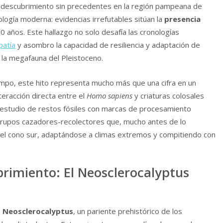
descubrimiento sin precedentes en la región pampeana de
ología moderna: evidencias irrefutables sitúan la
presencia
 años. Este hallazgo no solo desafía las cronologías
atía
y asombro la capacidad de resiliencia y adaptación de
la megafauna del Pleistoceno.
ampo, este hito representa mucho más que una cifra en un
teracción directa entre el
Homo sapiens
y criaturas colosales
 estudio de restos fósiles con marcas de procesamiento
grupos cazadores-recolectores que, mucho antes de lo
del cono sur, adaptándose a climas extremos y compitiendo con
brimiento: El Neosclerocalyptus
l
Neosclerocalyptus
, un pariente prehistórico de los