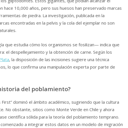
los gliptodontes. Estos gigantes, que podían alcanzar el
on hace 10,000 años, pero sus huesos han preservado marcas
rramientas de piedra. La investigación, publicada en la
arcas encontradas en la pelvis y la cola del ejemplar no son
aturales.
gía que estudia cómo los organismos se fosilizan— indica que
ara: el despellejamiento y la obtención de carne. Según los
Plata
, la disposición de las incisiones sugiere una técnica
os, lo que confirma una manipulación experta por parte de
historia del poblamiento?
 First” dominó el ámbito académico, sugiriendo que la cultura
nte. No obstante, sitios como Monte Verde en Chile y ahora
se científica sólida para la teoría del poblamiento temprano.
comenzado a integrar estos datos en un modelo de migración