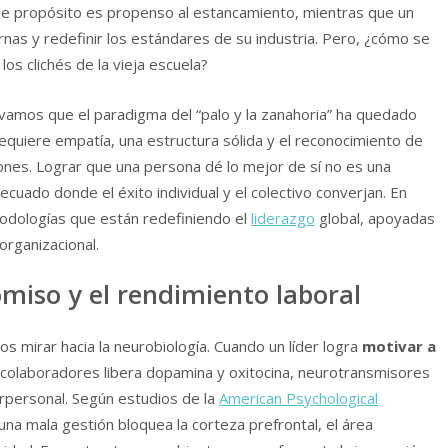
de propósito es propenso al estancamiento, mientras que un
rnas y redefinir los estándares de su industria. Pero, ¿cómo se
os clichés de la vieja escuela?
vamos que el paradigma del “palo y la zanahoria” ha quedado
equiere empatía, una estructura sólida y el reconocimiento de
ones. Lograr que una persona dé lo mejor de sí no es una
cuado donde el éxito individual y el colectivo converjan. En
todologías que están redefiniendo el
liderazgo
global, apoyadas
organizacional.
miso y el rendimiento laboral
s mirar hacia la neurobiología. Cuando un líder logra
motivar a
 colaboradores libera dopamina y oxitocina, neurotransmisores
terpersonal. Según estudios de la
American Psychological
 una mala gestión bloquea la corteza prefrontal, el área