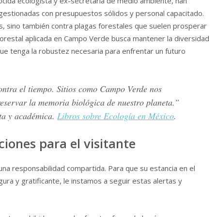
ocida ecologista y ex-secretaria de medio ambiente, han
 gestionadas con presupuestos sólidos y personal capacitado.
s, sino también contra plagas forestales que suelen prosperar
 forestal aplicada en Campo Verde busca mantener la diversidad
e tenga la robustez necesaria para enfrentar un futuro
ontra el tiempo. Sitios como Campo Verde nos
reservar la memoria biológica de nuestro planeta.”
sta y académica.
Libros sobre Ecología en México
.
ones para el visitante
 una responsabilidad compartida. Para que su estancia en el
ura y gratificante, le instamos a seguir estas alertas y