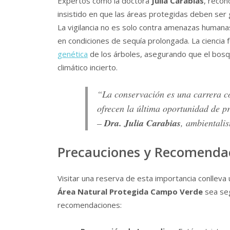
Expertos como la doctora
Julia Carabias
, recon
insistido en que las áreas protegidas deben ser
La vigilancia no es solo contra amenazas humana
en condiciones de sequía prolongada. La ciencia
genética
de los árboles, asegurando que el bosqu
climático incierto.
“La conservación es una carrera c
ofrecen la última oportunidad de p
–
Dra. Julia Carabias
, ambientali
Precauciones y Recomendaci
Visitar una reserva de esta importancia conlleva
Área Natural Protegida Campo Verde
sea seg
recomendaciones: