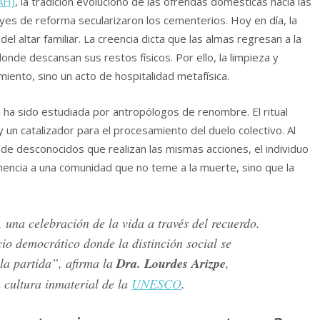
NAH)
, la tradición evolucionó de las ofrendas domésticas hacia las
eyes de reforma secularizaron los cementerios. Hoy en día, la
l altar familiar. La creencia dicta que las almas regresan a la
onde descansan sus restos físicos. Por ello, la limpieza y
iento, sino un acto de hospitalidad metafísica.
 ha sido estudiada por antropólogos de renombre. El ritual
un catalizador para el procesamiento del duelo colectivo. Al
 de desconocidos que realizan las mismas acciones, el individuo
nencia a una comunidad que no teme a la muerte, sino que la
 una celebración de la vida a través del recuerdo.
io democrático donde la distinción social se
 la partida”, afirma la
Dra. Lourdes Arizpe
,
 cultura inmaterial de la
UNESCO
.