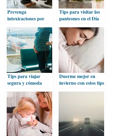
Prevenga
Tips para visitar los
intoxicaciones por
panteones en el Día
monóxido de carbono
de Muertos
en temporada de frío
Tips para viajar
Duerme mejor en
segura y cómoda
invierno con estos tips
durante el embarazo
y un poco de avena