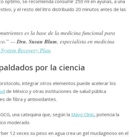
o óptimo, se recomienda consumir 250 ml en ayunas, a una
tivo, y el resto del litro distribuido 20 minutos antes de las
onutrientes es la base de la medicina funcional para
mico.” —
Dra. Susan Blum
, especialista en medicina
System Recovery Plan
.
paldados por la ciencia
e protocolo, integrar otros elementos puede acelerar los
lud
de México y otras instituciones de salud pública
es de fibra y antioxidantes.
GCG, una catequina que, según la
Mayo Clinic
, potencia la
ísico moderado.
ber 12 veces su peso en agua crea un gel mucilaginoso en el