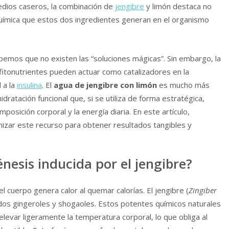
medios caseros, la combinación de
jengibre
y limón destaca no
oquímica que estos dos ingredientes generan en el organismo
bemos que no existen las “soluciones mágicas”. Sin embargo, la
fitonutrientes pueden actuar como catalizadores en la
 a la
insulina
. El
agua de jengibre con limón
es mucho más
dratación funcional que, si se utiliza de forma estratégica,
mposición corporal y la energía diaria. En este artículo,
izar este recurso para obtener resultados tangibles y
esis inducida por el jengibre?
 cuerpo genera calor al quemar calorías. El jengibre (
Zingiber
dos gingeroles y shogaoles. Estos potentes químicos naturales
elevar ligeramente la temperatura corporal, lo que obliga al