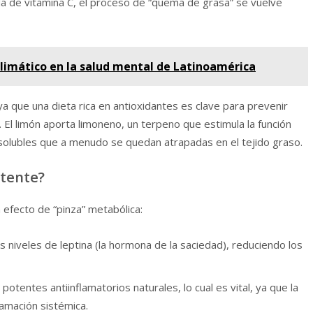
da de vitamina C, el proceso de “quema de grasa” se vuelve
climático en la salud mental de Latinoamérica
a que una dieta rica en antioxidantes es clave para prevenir
El limón aporta limoneno, un terpeno que estimula la función
iposolubles que a menudo se quedan atrapadas en el tejido graso.
otente?
 efecto de “pinza” metabólica:
os niveles de leptina (la hormona de la saciedad), reduciendo los
otentes antiinflamatorios naturales, lo cual es vital, ya que la
lamación sistémica.