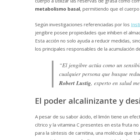
cuerpo a utilizar las reservas de grasa como co
metabolismo basal
, permitiendo que el cuerp
Según investigaciones referenciadas por los
Inst
jengibre posee propiedades que inhiben el almac
Esta acción no solo ayuda a reducir medidas, si
los principales responsables de la acumulación d
“El jengibre actúa como un sensibil
cualquier persona que busque redu
Robert Lustig
, experto en salud me
El poder alcalinizante y de
A pesar de su sabor ácido, el limón tiene un efec
cítrico y la vitamina C presentes en esta fruta n
para la síntesis de carnitina, una molécula que t