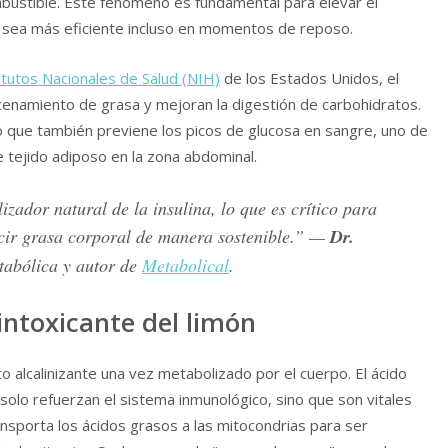
mbustible. Este fenómeno es fundamental para elevar el
o sea más eficiente incluso en momentos de reposo.
itutos Nacionales de Salud (NIH)
de los Estados Unidos, el
enamiento de grasa y mejoran la digestión de carbohidratos.
no que también previene los picos de glucosa en sangre, uno de
e tejido adiposo en la zona abdominal.
izador natural de la insulina, lo que es crítico para
cir grasa corporal de manera sostenible.” —
Dr.
tabólica y autor de
Metabolical
.
sintoxicante del limón
to alcalinizante una vez metabolizado por el cuerpo. El ácido
o solo refuerzan el sistema inmunológico, sino que son vitales
ransporta los ácidos grasos a las mitocondrias para ser