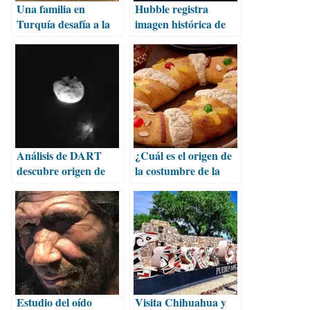
Una familia en
Hubble registra
Turquía desafía a la
imagen histórica de
evolución humana
cometa interestelar
Análisis de DART
¿Cuál es el origen de
descubre origen de
la costumbre de la
asteroides Didymos y
Rosca de Reyes?
Dimorphos
Estudio del oído
Visita Chihuahua y