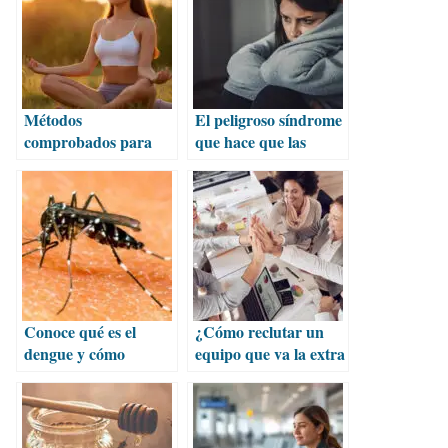
Métodos
El peligroso síndrome
comprobados para
que hace que las
reducir la ansiedad
mujeres siempre
digan que sí
Conoce qué es el
¿Cómo reclutar un
dengue y cómo
equipo que va la extra
protegerte de sus
milla?
riesgos