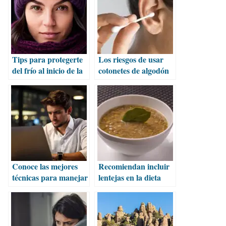
Tips para protegerte
Los riesgos de usar
del frío al inicio de la
cotonetes de algodón
temporada invernal
en los oídos
Conoce las mejores
Recomiendan incluir
técnicas para manejar
lentejas en la dieta
el estrés
por sus múltiples
beneficios
nutricionales