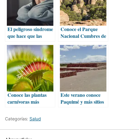
El peligroso síndrome
Conoce el Parque
que hace que las
Nacional Cumbres de
mujeres siempre
Majalca
digan que sí
Conoce las plantas
Este verano conoce
carnívoras más
Paquimé y más sitios
fascinantes del mundo
históricos de
Chihuahua
Categorías:
Salud