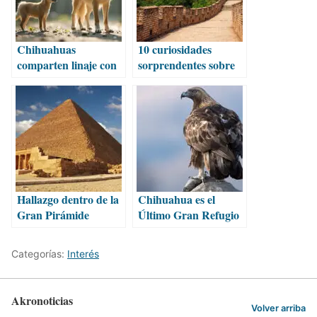
Chihuahuas
10 curiosidades
comparten linaje con
sorprendentes sobre
lobos de la Edad de
la Gran Muralla
Piedra
China
Hallazgo dentro de la
Chihuahua es el
Gran Pirámide
Último Gran Refugio
podría “reescribir la
del Águila Real
historia”
Categorías:
Interés
Akronoticias
Volver arriba