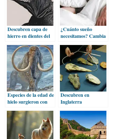
Descubren capa de
¿Cuánto sueño
hierro en dientes del
necesitamos? Cambia
dragón de Komodo
según la edad y
género
Especies de la edad de
Descubren en
hielo surgieron con
Inglaterra
los primeros glaciares
herramientas del
Paleolítico Edad de
Hielo