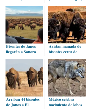
México después de un
revitaliza el
siglo
ecosistema
Bisontes de Janos
Avistan manada de
llegarán a Sonora
bisontes cerca de
para restaurar
Cananea en la Sierra
pastizales
de Sonora
Arriban 44 bisontes
México celebra
de Janos a El
nacimiento de lobos
Santuario para su
mexicanos en