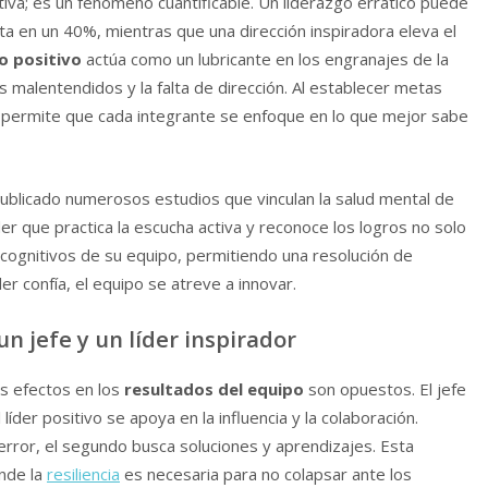
etiva; es un fenómeno cuantificable. Un liderazgo errático puede
a en un 40%, mientras que una dirección inspiradora eleva el
o positivo
actúa como un lubricante en los engranajes de la
os malentendidos y la falta de dirección. Al establecer metas
er permite que cada integrante se enfoque en lo que mejor sabe
ublicado numerosos estudios que vinculan la salud mental de
der que practica la escucha activa y reconoce los logros no solo
 cognitivos de su equipo, permitiendo una resolución de
er confía, el equipo se atreve a innovar.
n jefe y un líder inspirador
s efectos en los
resultados del equipo
son opuestos. El jefe
l líder positivo se apoya en la influencia y la colaboración.
error, el segundo busca soluciones y aprendizajes. Esta
onde la
resiliencia
es necesaria para no colapsar ante los