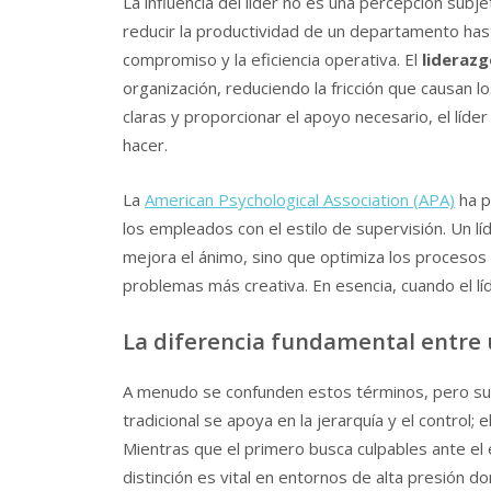
La influencia del líder no es una percepción subj
reducir la productividad de un departamento hast
compromiso y la eficiencia operativa. El
liderazg
organización, reduciendo la fricción que causan l
claras y proporcionar el apoyo necesario, el líd
hacer.
La
American Psychological Association (APA)
ha p
los empleados con el estilo de supervisión. Un lí
mejora el ánimo, sino que optimiza los procesos
problemas más creativa. En esencia, cuando el líd
La diferencia fundamental entre u
A menudo se confunden estos términos, pero su
tradicional se apoya en la jerarquía y el control; e
Mientras que el primero busca culpables ante el 
distinción es vital en entornos de alta presión d