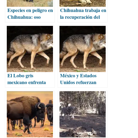
Especies en peligro en
Chihuahua trabaja en
Chihuahua: oso
la recuperación del
negro, lobo gris y
lobo mexicano en su
víbora de cascabel
hábitat
El Lobo gris
México y Estados
mexicano enfrenta
Unidos refuerzan
riesgo crítico de
conservación del lobo
extinción
mexicano