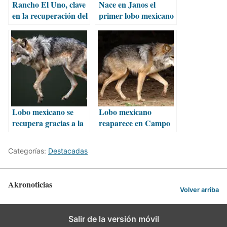
Rancho El Uno, clave
Nace en Janos el
en la recuperación del
primer lobo mexicano
bisonte americano
libre registrado en
Chihuahua
Lobo mexicano se
Lobo mexicano
recupera gracias a la
reaparece en Campo
cooperación
Verde, Chihuahua
binacional
Categorías:
Destacadas
Akronoticias
Volver arriba
Salir de la versión móvil