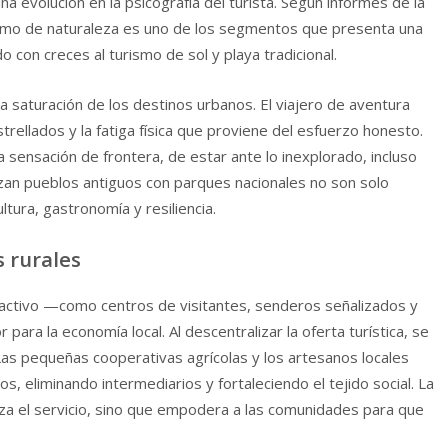
na evolución en la psicografía del turista. Según informes de la
rismo de naturaleza es uno de los segmentos que presenta una
 con creces al turismo de sol y playa tradicional.
a saturación de los destinos urbanos. El viajero de aventura
estrellados y la fatiga física que proviene del esfuerzo honesto.
 sensación de frontera, de estar ante lo inexplorado, incluso
zan pueblos antiguos con parques nacionales no son solo
ltura, gastronomía y resiliencia.
 rurales
o activo —como centros de visitantes, senderos señalizados y
ara la economía local. Al descentralizar la oferta turística, se
Las pequeñas cooperativas agrícolas y los artesanos locales
, eliminando intermediarios y fortaleciendo el tejido social. La
liza el servicio, sino que empodera a las comunidades para que