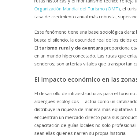
rutas históricas y el montañismo técnico refleja u
Organización Mundial del Turismo (OMT)
, el tu
tasa de crecimiento anual más robusta, superando
Este fenómeno tiene una base sociológica clara: l
busca el silencio, la oscuridad real de los cielos 
El
turismo rural y de aventura
proporciona esa
en un mundo hiperconectado. Las rutas que enla
senderos; son arterias vitales que transportan cu
El impacto económico en las zonas
El desarrollo de infraestructuras para el turism
albergues ecológicos— actúa como un catalizador p
distribuye la riqueza de manera más equitativa. 
encuentran un mercado directo para sus productos
capacitación de guías locales no solo profesiona
sean ellas quienes narren su propia historia.