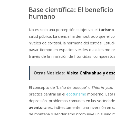
Base científica: El benefici
humano
No es solo una percepción subjetiva; el
turismo 
salud pública. La ciencia ha demostrado que el c
niveles de cortisol, la hormona del estrés. Estud
pasar tiempo en espacios verdes o azules mejora 
través de la inhalación de fitoncidas, compuestos
Otras Noticias:
Visita Chihuahua y desc
El concepto de “baño de bosque” o
Shinrin-yoku
práctica central en el
ecoturismo
moderno. Esta i
depresión, problemas comunes en las sociedades 
aventura
es, indirectamente, una inversión en sa
de montaña o senderismo promueve un sueño más