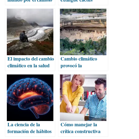
climático?
arbóreo en Florida
El impacto del cambio
Cambio climático
climático en la salud
provocó la
mental de
desaparición de las
Latinoamérica
culturas Sinagua y
Anasazi
La ciencia de la
Cómo manejar la
formación de hábitos
crítica constructiva
y el cambio de
para tu crecimiento