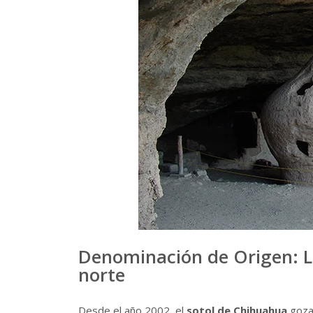
Denominación de Origen: La
norte
Desde el año 2002, el
sotol de Chihuahua
goza