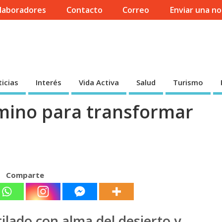
laboradores
Contacto
Correo
Enviar una no
icias
Interés
Vida Activa
Salud
Turismo
mino para transformar
Comparte
ilado con alma del desierto y