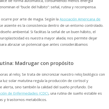
realice de forma automática, consumiendo menos energía
nominan el “bucle del hábito”: señal, rutina y recompensa.
 ocurre por arte de magia. Según la
Asociación Americana de
 se asiente es la consistencia dentro de un entorno controlado.
iseño ambiental. Si facilitas la señal de un buen hábito, el
uroplasticidad es nuestra mayor aliada; nos permite dejar
para abrazar un potencial que antes considerábamos
tutina: Madrugar con propósito
 al reloj. Se trata de sincronizar nuestro reloj biológico con
la luz solar matutina regula la producción de cortisol y
 alerta, sino también la calidad del sueño profundo. De
ención de Enfermedades (CDC)
, una rutina de sueño estable es
s y trastornos metabólicos.