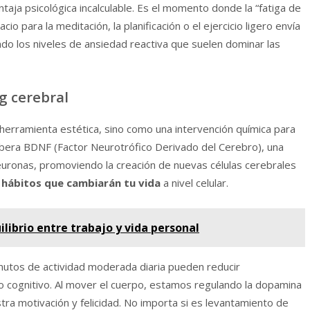
taja psicológica incalculable. Es el momento donde la “fatiga de
cio para la meditación, la planificación o el ejercicio ligero envía
ndo los niveles de ansiedad reactiva que suelen dominar las
ng cerebral
herramienta estética, sino como una intervención química para
o libera BDNF (Factor Neurotrófico Derivado del Cerebro), una
neuronas, promoviendo la creación de nuevas células cerebrales
s
hábitos que cambiarán tu vida
a nivel celular.
ibrio entre trabajo y vida personal
inutos de actividad moderada diaria pueden reducir
o cognitivo. Al mover el cuerpo, estamos regulando la dopamina
tra motivación y felicidad. No importa si es levantamiento de