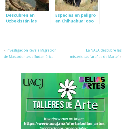
Descubren en
Especies en peligro
Uzbekistán las
en Chihuahua: oso
puntas de flecha
negro, lobo gris y
más antiguas de la
víbora de cascabel
historia
«
Investigación Revela Migración
La NASA descubre las
de Mastodontes a Sudamérica
misteriosas “arañas de Marte”
»