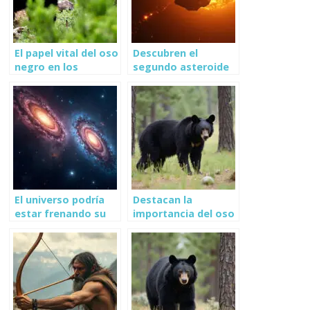
El papel vital del oso
Descubren el
negro en los
segundo asteroide
bosques de
más rápido del
Chihuahua
sistema solar
El universo podría
Destacan la
estar frenando su
importancia del oso
expansión, según
negro en áreas
nuevo estudio
protegidas de
Madera