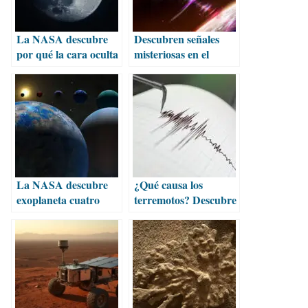
La NASA descubre
Descubren señales
por qué la cara oculta
misteriosas en el
de la Luna es más
centro de nuestra
rígida
galaxia
La NASA descubre
¿Qué causa los
exoplaneta cuatro
terremotos? Descubre
veces más grande que
las razones detrás de
la Tierra
los sismos