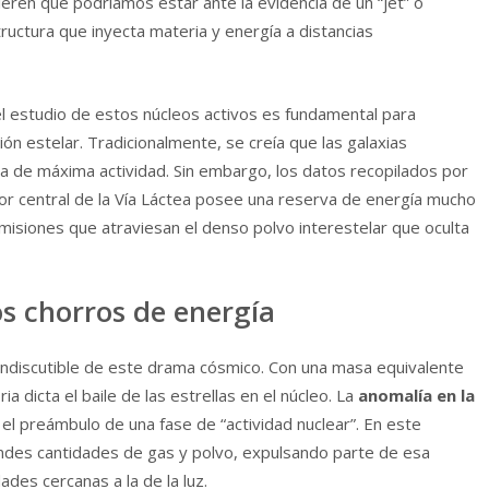
eren que podríamos estar ante la evidencia de un “jet” o
ructura que inyecta materia y energía a distancias
el estudio de estos núcleos activos es fundamental para
n estelar. Tradicionalmente, se creía que las galaxias
a de máxima actividad. Sin embargo, los datos recopilados por
tor central de la Vía Láctea posee una reserva de energía mucho
misiones que atraviesan el denso polvo interestelar que oculta
os chorros de energía
 indiscutible de este drama cósmico. Con una masa equivalente
ia dicta el baile de las estrellas en el núcleo. La
anomalía en la
l preámbulo de una fase de “actividad nuclear”. En este
andes cantidades de gas y polvo, expulsando parte de esa
des cercanas a la de la luz.