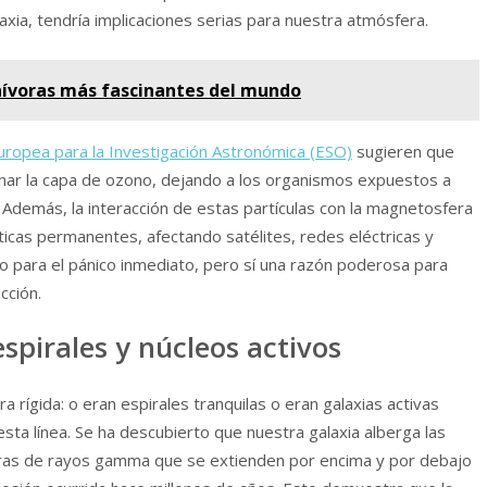
laxia, tendría implicaciones serias para nuestra atmósfera.
nívoras más fascinantes del mundo
uropea para la Investigación Astronómica (ESO)
sugieren que
ionar la capa de ozono, dejando a los organismos expuestos a
r. Además, la interacción de estas partículas con la magnetosfera
cas permanentes, afectando satélites, redes eléctricas y
o para el pánico inmediato, pero sí una razón poderosa para
cción.
espirales y núcleos activos
ra rígida: o eran espirales tranquilas o eran galaxias activas
sta línea. Se ha descubierto que nuestra galaxia alberga las
uras de rayos gamma que se extienden por encima y por debajo