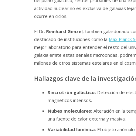
del plano galáctico, restos probables de una exp
actividad nuclear no es exclusiva de galaxias leja
ocurre en ciclos.
El Dr.
Reinhard Genzel
, también galardonado con
destacado de instituciones como la
Max Planck S
mejor laboratorio para entender el resto del uni
galaxia emite estas señales microondas, podrem
millones de otros sistemas estelares en el cosm
Hallazgos clave de la investigació
Sincrotrón galáctico:
Detección de elect
magnéticos intensos.
Nubes moleculares:
Alteración en la tem
una fuente de calor externa y masiva.
Variabilidad lumínica:
El objeto anómalo 