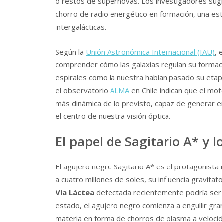
o restos de supernovas. Los investigadores sugi
chorro de radio energético en formación, una est
intergalácticas.
Según la
Unión Astronómica Internacional (IAU)
, 
comprender cómo las galaxias regulan su formació
espirales como la nuestra habían pasado su etap
el observatorio
ALMA
en Chile indican que el mo
más dinámica de lo previsto, capaz de generar e
el centro de nuestra visión óptica.
El papel de Sagitario A* y l
El agujero negro Sagitario A* es el protagonista
a cuatro millones de soles, su influencia gravitator
Vía Láctea
detectada recientemente podría ser e
estado, el agujero negro comienza a engullir gr
materia en forma de chorros de plasma a velocida