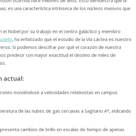
losión ocurrida hace millones de años. Esto demuestra que la
nas; es una característica intrínseca de los núcleos masivos que
 el Nobel por su trabajo en el centro galáctico y miembro
ociety
, ha enfatizado que el estudio de la Vía Láctea es nuestro
verso. Si podemos descifrar por qué el corazón de nuestra
os predecir con mayor exactitud el destino de miles de
os.
n actual:
rones moviéndose a velocidades relativistas en campos
peratura de las nubes de gas cercanas a Sagitario A*, indicando
presenta cambios de brillo en escalas de tiempo de apenas