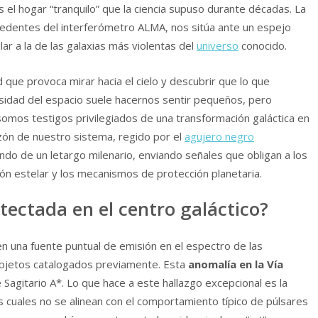
s el hogar “tranquilo” que la ciencia supuso durante décadas. La
ecedentes del interferómetro ALMA, nos sitúa ante un espejo
lar a la de las galaxias más violentas del
universo
conocido.
d que provoca mirar hacia el cielo y descubrir que lo que
idad del espacio suele hacernos sentir pequeños, pero
mos testigos privilegiados de una transformación galáctica en
azón de nuestro sistema, regido por el
agujero negro
do de un letargo milenario, enviando señales que obligan a los
ión estelar y los mecanismos de protección planetaria.
tectada en el centro galáctico?
en una fuente puntual de emisión en el espectro de las
objetos catalogados previamente. Esta
anomalía en la Vía
 Sagitario A*. Lo que hace a este hallazgo excepcional es la
las cuales no se alinean con el comportamiento típico de púlsares