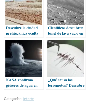
Descubre la ciudad
Científicos descubren
prehispánica oculta
túnel de lava vacío en
en un Pueblo Mágico
la Luna
NASA confirma
¿Qué causa los
géiseres de agua en
terremotos? Descubre
Europa luna de
las razones detrás de
Júpiter
los sismos
Categorías:
Interés