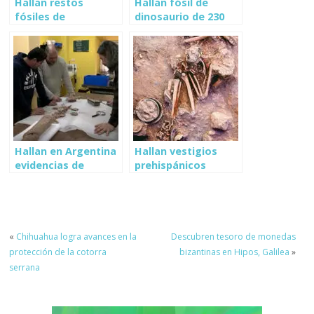
Hallan restos
Hallan fósil de
fósiles de
dinosaurio de 230
dinosaurio
millones de años en
herbívoro en
Brasil
Inglaterra
Hallan en Argentina
Hallan vestigios
evidencias de
prehispánicos
humanos de hace
anteriores al
21,000 años
dominio Mexica en
Puebla
«
Chihuahua logra avances en la
Descubren tesoro de monedas
protección de la cotorra
bizantinas en Hipos, Galilea
»
serrana