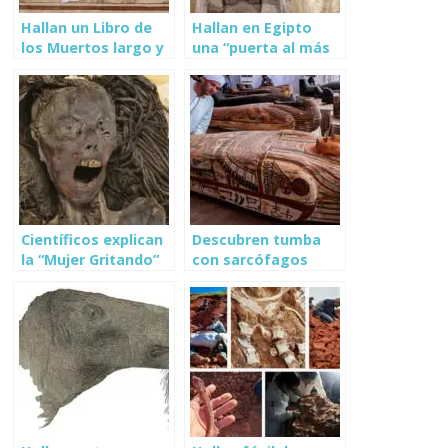
Hallan un Libro de
Hallan en Egipto
los Muertos largo y
una “puerta al más
excepcional en
allá” en tumba de
Egipto
4,400 años
Científicos explican
Descubren tumba
la “Mujer Gritando”
con sarcófagos
momia de Egipto
intactos en
Saqqara, Egipto