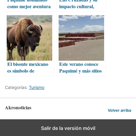
como mejor aventura
impacto cultural,
arqueológica en
económico y político
México
oculto
El bisonte mexicano
Este verano conoce
es símbolo de
Paquimé y más sitios
identidad y resistencia
históricos de
cultural
Chihuahua
Categorías:
Turismo
Akronoticias
Volver arriba
Salir de la versión móvil