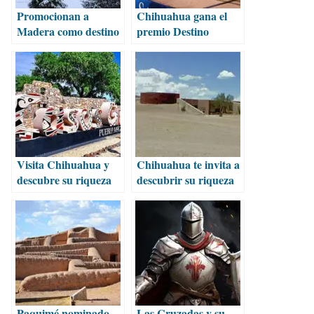
Promocionan a
Chihuahua gana el
Madera como destino
premio Destino
turístico de invierno
Turístico por
Descubrir
Visita Chihuahua y
Chihuahua te invita a
descubre su riqueza
descubrir su riqueza
natural, histórica y
cultural en vacaciones
cultural
Paquimé nominado
Las Cruzadas y su