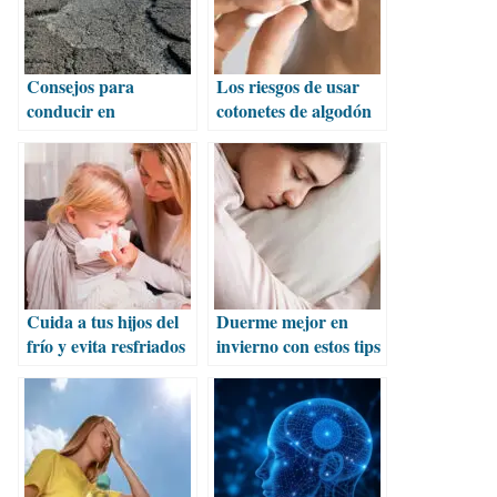
Consejos para
Los riesgos de usar
conducir en
cotonetes de algodón
carreteras en mal
en los oídos
estado y evitar daños
Cuida a tus hijos del
Duerme mejor en
frío y evita resfriados
invierno con estos tips
en invierno
y un poco de avena