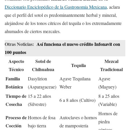
Diccionario Enciclopédico de la Gastronomía Mexicana
, aclara
que el perfil del sotol es predominantemente herbal y mineral,
alejándose de los tonos cítricos del tequila o los extremadamente
ahumados de ciertos mezcales.
Otras Noticias:
Así funciona el nuevo crédito Infonavit con
100 puntos
Aspecto
Sotol de
Mezcal
Tequila
Técnico
Chihuahua
Tradicional
Familia
Dasylirion
Agave Tequilana
Agave
Botánica
(Asparagaceae)
Weber
(Maguey)
Tiempo de
15 a 22 años
8 a 25 años
6 a 8 años (Cultivo)
Cosecha
(Silvestre)
(Variable)
Hornos de
Proceso de
Hornos de fosa
Autoclaves o hornos
piedra
Cocción
bajo tierra
de mampostería
cónicos