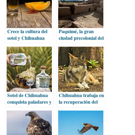
Crece la cultura del
Paquimé, la gran
sotol y Chihuahua
ciudad precolonial del
lidera su expansión
desierto chihuahuense
Sotol de Chihuahua
Chihuahua trabaja en
conquista paladares y
la recuperación del
despierta interés
lobo mexicano en su
global
hábitat