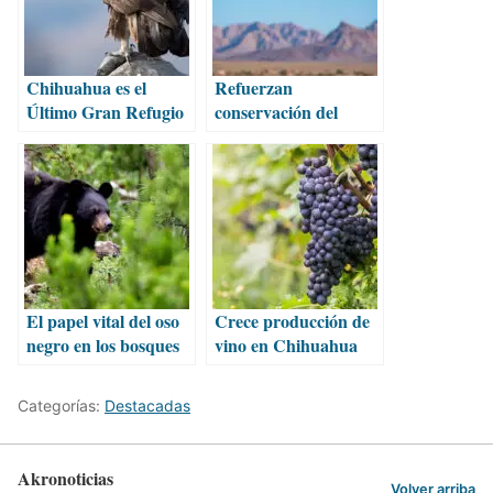
Chihuahua es el
Refuerzan
Último Gran Refugio
conservación del
del Águila Real
águila real en
Chihuahua
El papel vital del oso
Crece producción de
negro en los bosques
vino en Chihuahua
de Chihuahua
con uvas de alta
calidad
Categorías:
Destacadas
Akronoticias
Volver arriba