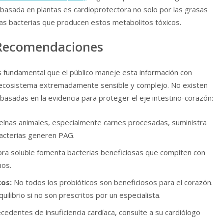
asada en plantas es cardioprotectora no solo por las grasas
 las bacterias que producen estos metabolitos tóxicos.
 Recomendaciones
 fundamental que el público maneje esta información con
ecosistema extremadamente sensible y complejo. No existen
 basadas en la evidencia para proteger el eje intestino-corazón:
eínas animales, especialmente carnes procesadas, suministra
bacterias generen PAG.
ibra soluble fomenta bacterias beneficiosas que compiten con
nos.
cos:
No todos los probióticos son beneficiosos para el corazón.
ilibrio si no son prescritos por un especialista.
ecedentes de insuficiencia cardíaca, consulte a su cardiólogo