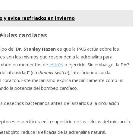
ío y evita resfriados en invierno
células cardíacas
uipo del
Dr. Stanley Hazen
es que la PAG actúa sobre los
es son los mismos que responden a la adrenalina para
e bombeo en momentos de
estrés
o ejercicio. Sin embargo, la PAG
 de intensidad” (un
dimmer switch
), interfiriendo con la
 del corazón. Este mecanismo explica mecánicamente cómo un
ando la potencia del bombeo cardíaco.
s desechos bacterianos antes de lanzarlos a la circulación
tores específicos en la superficie de las células del miocardio.
abolito reduce la eficacia de la adrenalina natural.