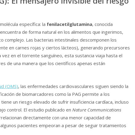
): El mensajero invisible del riesgo
 molécula específica: la
fenilacetilglutamina
, conocida
cuentra de forma natural en los alimentos que ingerimos,
co complejo. Las bacterias intestinales descomponen los
nte en carnes rojas y ciertos lácteos), generando precursores
vez en el torrente sanguíneo, esta sustancia viaja hasta el
res de una manera que los científicos apenas están
.
lud (OMS)
, las enfermedades cardiovasculares siguen siendo la
ntificación de biomarcadores como la PAG permite a los
iene un riesgo elevado de sufrir insuficiencia cardíaca, incluso
jo control. El estudio publicado en
Nature Communications
orrelacionan directamente con una menor capacidad de
ué algunos pacientes empeoran a pesar de seguir tratamientos