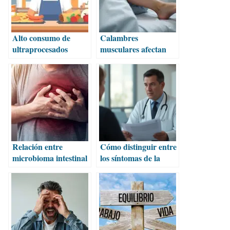
Alto consumo de
Calambres
ultraprocesados
musculares afectan
aumenta el riesgo de
por igual a jóvenes y
enfermedades
adultos
autoinmunes
Relación entre
Cómo distinguir entre
microbioma intestinal
los síntomas de la
y enfermedades
gripe y el Covid
cardíacas