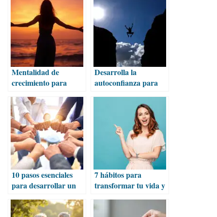
Mentalidad de
Desarrolla la
crecimiento para
autoconfianza para
lograr tus metas con
alcanzar tus sueños
éxito
10 pasos esenciales
7 hábitos para
para desarrollar un
transformar tu vida y
equipo de trabajo
alcanzar el éxito
exitoso