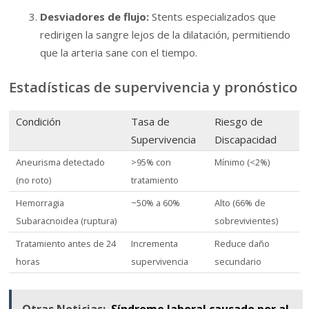
Desviadores de flujo:
Stents especializados que
redirigen la sangre lejos de la dilatación, permitiendo
que la arteria sane con el tiempo.
Estadísticas de supervivencia y pronóstico
Condición
Tasa de
Riesgo de
Supervivencia
Discapacidad
Aneurisma detectado
>95% con
Mínimo (<2%)
(no roto)
tratamiento
Hemorragia
~50% a 60%
Alto (66% de
Subaracnoidea (ruptura)
sobrevivientes)
Tratamiento antes de 24
Incrementa
Reduce daño
horas
supervivencia
secundario
Otras Noticias:
Síndrome laboral causado por al