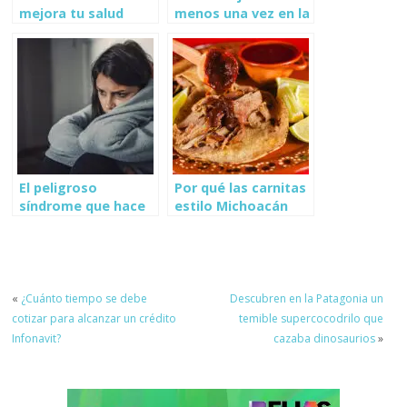
mejora tu salud
menos una vez en la
cardíaca y cerebral
vida
El peligroso
Por qué las carnitas
síndrome que hace
estilo Michoacán
que las mujeres
son las mejores
siempre digan que
sí
«
¿Cuánto tiempo se debe
Descubren en la Patagonia un
cotizar para alcanzar un crédito
temible supercocodrilo que
Infonavit?
cazaba dinosaurios
»