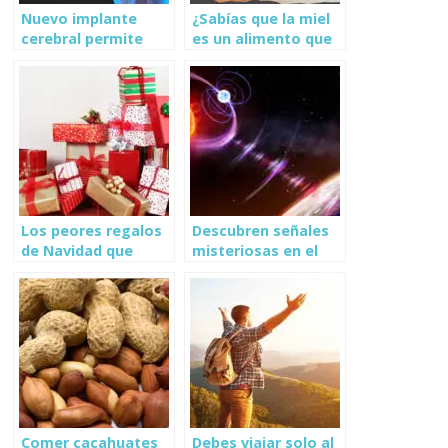
Nuevo implante
¿Sabías que la miel
cerebral permite
es un alimento que
hablar tras un
nunca caduca?
derrame cerebral
Los peores regalos
Descubren señales
de Navidad que
misteriosas en el
debes evitar dar
centro de nuestra
galaxia
Comer cacahuates
Debes viajar solo al