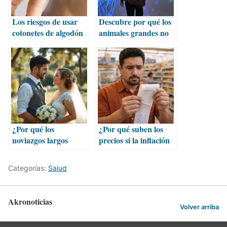
Los riesgos de usar
Descubre por qué los
cotonetes de algodón
animales grandes no
en los oídos
tienen cerebros
mayores
¿Por qué los
¿Por qué suben los
noviazgos largos
precios si la inflación
fracasan rápido tras
está bajando?
casarse?
Categorías:
Salud
Akronoticias
Volver arriba