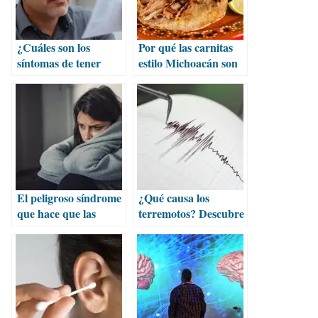
¿Cuáles son los
Por qué las carnitas
síntomas de tener
estilo Michoacán son
triglicéridos altos?
las mejores
El peligroso síndrome
¿Qué causa los
que hace que las
terremotos? Descubre
mujeres siempre
las razones detrás de
digan que sí
los sismos