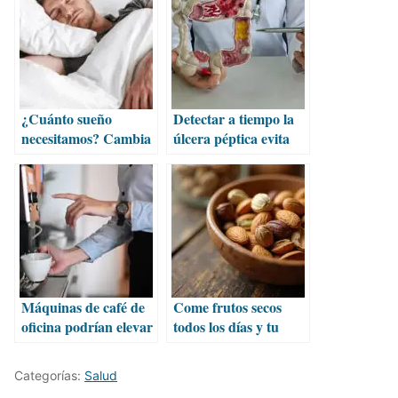
¿Cuánto sueño
Detectar a tiempo la
necesitamos? Cambia
úlcera péptica evita
según la edad y
complicaciones
género
Máquinas de café de
Come frutos secos
oficina podrían elevar
todos los días y tu
el colesterol, advierte
cuerpo te lo
estudio
agradecerá
Categorías:
Salud