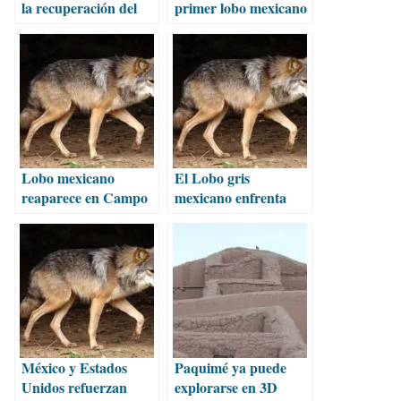
la recuperación del
primer lobo mexicano
lobo mexicano en su
libre registrado en
hábitat
Chihuahua
Lobo mexicano
El Lobo gris
reaparece en Campo
mexicano enfrenta
Verde, Chihuahua
riesgo crítico de
extinción
México y Estados
Paquimé ya puede
Unidos refuerzan
explorarse en 3D