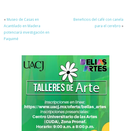
Latinoamérica
«
Museo de Casas en
Beneficios del café con canela
Acantilado en Madera
para el cerebro
»
potenciará investigación en
Paquimé