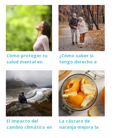
entre jóvenes
aumenta el riesgo
de enfermedades
autoinmunes
Cómo proteger tu
¿Cómo saber si
salud mental en
tengo derecho a
tiempos de estrés
una pensión del
IMSS en México?
El impacto del
La cáscara de
cambio climático en
naranja mejora la
la salud mental de
salud del corazón